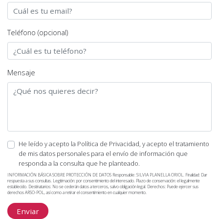
Teléfono (opcional)
Mensaje
He leído y acepto la Política de Privacidad, y acepto el tratamiento
de mis datos personales para el envío de información que
responda a la consulta que he planteado.
INFORMACIÓN BÁSICA SOBRE PROTECCIÓN DE DATOS Responsable: SILVIA PLANELLA ORIOL. Finalidad: Dar
respuesta a sus consultas. Legitimación: por consentimiento del interesado. Plazo de conservación: el legalmente
establecido. Destinatarios: No se cederán datos a terceros, salvo obligación legal. Derechos: Puede ejercer sus
derechos ARSO-POL, así como a retirar el consentimiento en cualquier momento.
Enviar