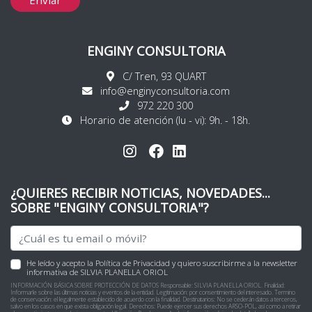
Enviar
ENGINY CONSULTORIA
C/ Tren, 93 QUART
info@enginyconsultoria.com
972 220 300
Horario de atención (lu - vi): 9h. - 18h.
¿QUIERES RECIBIR NOTICIAS, NOVEDADES...
SOBRE "ENGINY CONSULTORIA"?
He leído y acepto la Política de Privacidad y quiero suscribirme a la newsletter
informativa de SILVIA PLANELLA ORIOL
INFORMACIÓN BÁSICA SOBRE PROTECCIÓN DE DATOS Responsable: SILVIA PLANELLA ORIOL. Finalidad:
Informarle sobre las últimas noticias y eventos de la entidad. Legitimación: por consentimiento del interesado. Termino
de conservación: el legalmente establecido de acuerdo con la finalidad. Destinatarios: No se cederán datos a terceros,
salvo en los casos en que exista obligación legal. Derechos: Puede ejercer sus derechos ARSO-POL, así como a retirar