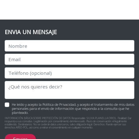
ENVIA UN MENSAJE
He leído y acepto la Política de Privacidad, y acepto el tratamiento de mis datos
personales para el envío de información que responda a la consulta que he
planteado.
INFORMACIÓN BÁSICA SOBRE PROTECCIÓN DE DATOS Responsable: SILVIA PLANELLA ORIOL. Finalidad: Dar
respuesta a sus consultas. Legitimación: por consentimiento del interesado. Plazo de conservación: el legalmente
establecido. Destinatarios: No se cederán datos a terceros, salvo obligación legal. Derechos: Puede ejercer sus
derechos ARSO-POL, así como a retirar el consentimiento en cualquier momento.